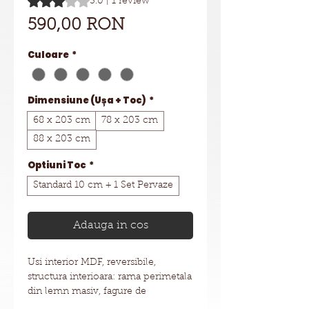
3.0 | 1 review
Preț
590,00 RON
Culoare
*
Dimensiune (Ușa + Toc)
*
68 x 203 cm
78 x 203 cm
88 x 203 cm
Optiuni Toc
*
Standard 10 cm + 1 Set Pervaze
Adauga in cos
Usi interior MDF, reversibile,
structura interioara: rama perimetala
din lemn masiv, fagure de
stabilizare, 2 placi MDF grosime