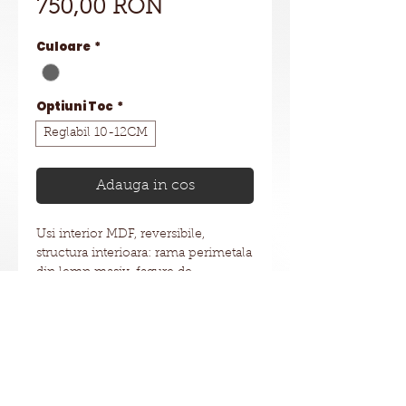
Preț
750,00 RON
Culoare
*
Optiuni Toc
*
Reglabil 10-12CM
Adauga in cos
Usi interior MDF, reversibile,
structura interioara: rama perimetala
din lemn masiv, fagure de
stabilizare, 2 placi MDF cu grosime
6mm, finisaj furnir sintetic rezistent
la zgarieturi.
Pretul include foaie usa
Nu există recenzii încă
fara geam, toc pe 3 laturi cu
Împărtășește-ți gândurile. Fii primul
garnitura de etansare, broasca, butuc
care lasă o recenzie.