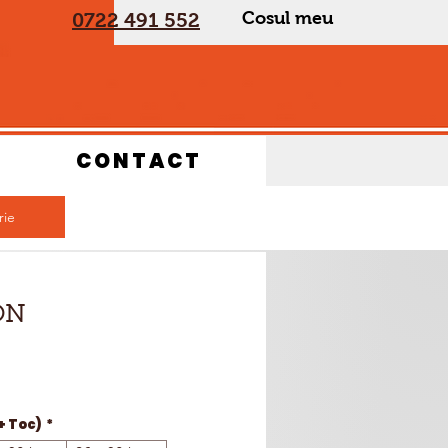
Cosul meu
0722 491 552
CONTACT
rie
Preț
ON
+ Toc)
*