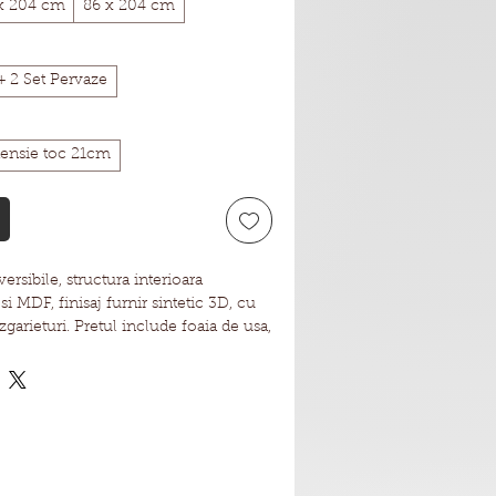
x 204 cm
86 x 204 cm
+ 2 Set Pervaze
tensie toc 21cm
ersibile, structura interioara
 MDF, finisaj furnir sintetic 3D, cu
 zgarieturi. Pretul include foaia de usa,
arnitura de etansare, broasca, butuc cu
uton la interior, manere tip rozeta, 3
ip fluture.