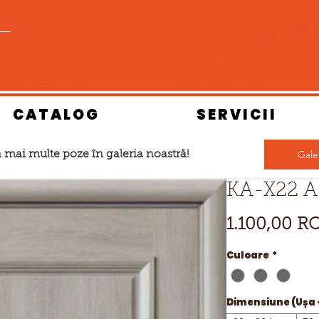
CATALOG
SERVICII
Gale
 mai multe poze în galeria noastră!
KA-X22 A
1.100,00 R
Culoare
*
Dimensiune (Ușa 