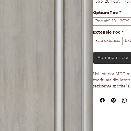
66 x 204 cm
76 
Optiuni Toc
*
Reglabil 10-12CM 
Extensie Toc
*
Fara extensie
Ex
Adauga in cos
Usi interior MDF, rev
modulara din lemn si
rezistenta sporita la
toc pe 3 laturi cu g
chei la exterior si b
balamale coplanare t